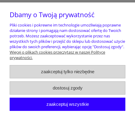
Moje konto
Dbamy o Twoją prywatność
Pliki cookies i pokrewne im technologie umożliwiają poprawne
Pomoc
działanie strony i pomagają nam dostosować ofertę do Twoich
potrzeb. Możesz zaakceptować wykorzystanie przez nas
wszystkich tych plików i przejść do sklepu lub dostosować użycie
plików do swoich preferencji, wybierając opcję "Dostosuj zgody".
Nie znalazłeś tego czego szukałeś/szukałaś
Więcej o plikach cookies przeczytasz w naszej Polityce
?
Koniecznie nam o tym powiedz
prywatności.
pphupif@gmail.com
Pomóż dopasować nasz asortyment do Twoich
potrzeb oraz potrzeb innych zainteresowanych
zaakceptuj tylko niezbędne
klientów.
dostosuj zgody
zaakceptuj wszystkie
pokaż pełną wersję strony