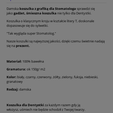
Damska
koszulka z grafiką dla Stomatologa
sprawdzi się
jako
gadżet, śmieszna koszulka
nie tylko dla Dentystki.
Koszulka o klasycznym kroju w kształcie litery T, doskonale
dopasowuje się do sylwetki.
"Tak wygląda super Stomatolog."
Nasze koszulki są najwyższej jakości, dzięki czemu świetnie nadają
się na
prezent.
Materiał:
100% bawełna
Gramatura:
ok 150g/ m2
Kolor:
biały, czarny, czerwony, żółty, zielony, fuksja, niebieski,
granatowy
Rodzaj:
damska
Koszulka dla Dentystki
za każdym razem gdy ją
włożysz, uśmiech nie będzie schodził z Twojej twarzy.