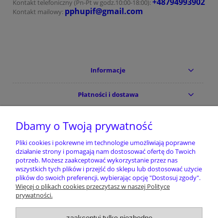
+48794993902
Kontakt telefoniczny (Pn-Pt w godz.10:00-18:00):
pphupif@gmail.com
Kontakt mailowy:
Informacje
Płatności i dostawa
Moje konto
Dbamy o Twoją prywatność
Pliki cookies i pokrewne im technologie umożliwiają poprawne
Pomoc
działanie strony i pomagają nam dostosować ofertę do Twoich
potrzeb. Możesz zaakceptować wykorzystanie przez nas
wszystkich tych plików i przejść do sklepu lub dostosować użycie
plików do swoich preferencji, wybierając opcję "Dostosuj zgody".
Nie znalazłeś tego czego szukałeś/szukałaś
Więcej o plikach cookies przeczytasz w naszej Polityce
?
Koniecznie nam o tym powiedz
prywatności.
pphupif@gmail.com
Pomóż dopasować nasz asortyment do Twoich
zaakceptuj tylko niezbędne