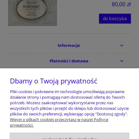
80,00 zł
do koszyka
Informacje
Płatności i dostawa
Moje konto
Dbamy o Twoją prywatność
Pliki cookies i pokrewne im technologie umożliwiają poprawne
Pomoc
działanie strony i pomagają nam dostosować ofertę do Twoich
potrzeb. Możesz zaakceptować wykorzystanie przez nas
wszystkich tych plików i przejść do sklepu lub dostosować użycie
plików do swoich preferencji, wybierając opcję "Dostosuj zgody".
Nie znalazłeś tego czego szukałeś/szukałaś
Więcej o plikach cookies przeczytasz w naszej Polityce
?
Koniecznie nam o tym powiedz
prywatności.
pphupif@gmail.com
Pomóż dopasować nasz asortyment do Twoich