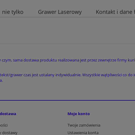
 nie tylko
Grawer Laserowy
Kontakt i dane 
zym, sama dostawa produktu realizowana jest przez zewnętrze firmy kuriersk
tekst/grawer czas jest ustalany indywidualnie. Wszystkie wątpliwości co 
a.
i dostawa
Moje konto
ości
Twoje zamówienia
ty dostawy
Ustawienia konta